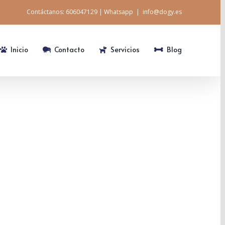
Contáctanos:
606047129
|
Whatsapp
|
info@dogy.es
Inicio
Contacto
Servicios
Blog