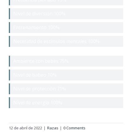
Nivel de diversión
100%
Entrenamiento
100%
Necesidad de estímulos mentales
100%
Ambiente con bebes
75%
Nivel de babeo
10%
Nivel de protección
71%
Nivel de energía
100%
12 de abril de 2022
|
Razas
|
0 Comments