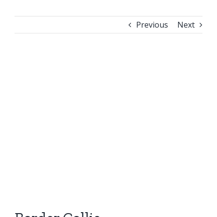
Previous
Next
View
Larger
Image