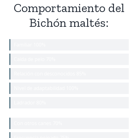
Comportamiento del
Bichón maltés:
Familiar
100%
Caída de pelo
70%
Relación con desconocidos
85%
Nivel de adaptabilidad
100%
Ladrador
80%
Con otros canes
70%
Frecuencia peinado
75%