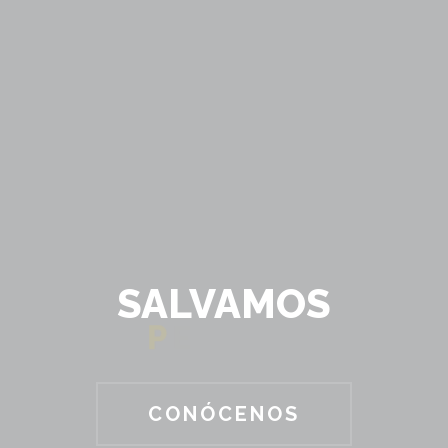
SALVAMOS
P
E
R
R
O
S
CONÓCENOS